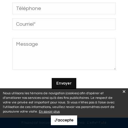
Nous utilisons les témoins de navigation (cookies) afin d'opérer et
d’améliorer nos services ainsi qu'à des fins publicitaires. Le respect de
votre vie privée est important pour nous. Si vous n'êtes pas à l'aise avec
l'utilisation de ces informations, veuillez revoir vos paramètres avant de
poursuivre votre visite.
En savoir plus
J'accepte
Financial horizons © 2018 | Site Web :
L'effet Futé